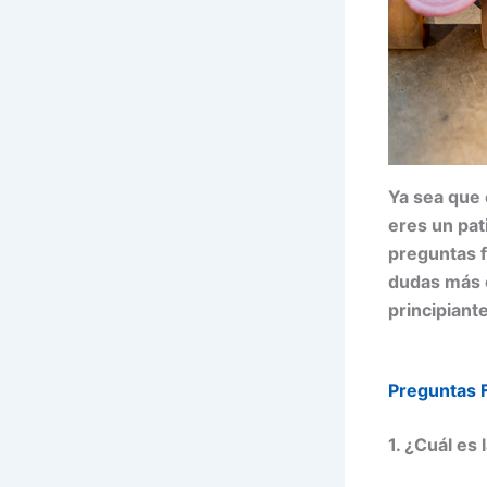
Ya sea que 
eres un pa
preguntas f
dudas más 
principiant
Preguntas 
1. ¿Cuál es 