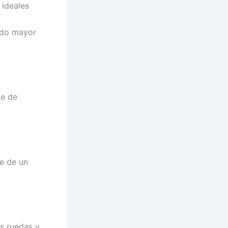
 ideales
endo mayor
te de
te de un
as ruedas y