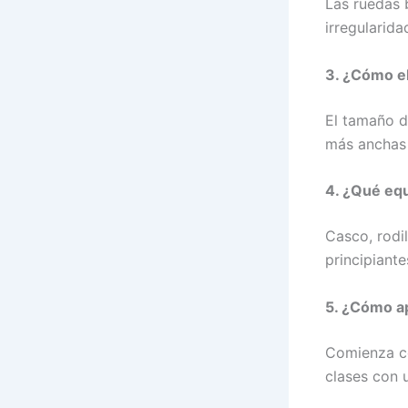
Las ruedas 
irregularida
3. ¿Cómo el
El tamaño d
más anchas 
4. ¿Qué equ
Casco, rodi
principiante
5. ¿Cómo ap
Comienza co
clases con u