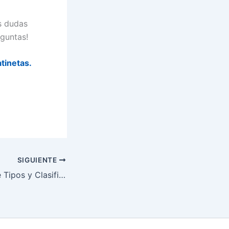
s dudas
eguntas!
atinetas.
SIGUIENTE
Guía Completa de Tipos y Clasificación de Patinetas: Encuentra la Ideal para Ti