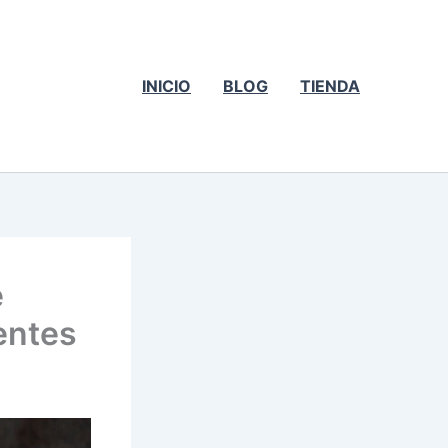
INICIO
BLOG
TIENDA
e
entes