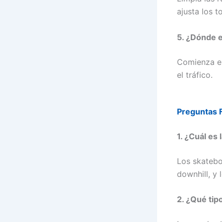
ajusta los to
5. ¿Dónde e
Comienza en
el tráfico.
Preguntas F
1. ¿Cuál es
Los skatebo
downhill, y
2. ¿Qué tip