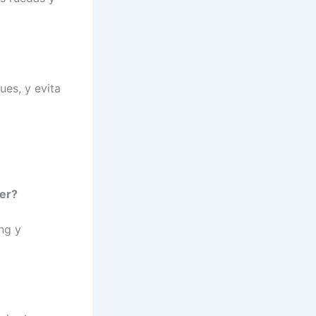
ues, y evita
ser?
ng y