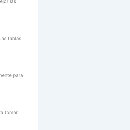
jor las
Las tablas
mente para
ra tomar