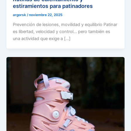
estiramientos para patinadores
argorsk
/
noviembre 22, 2025
Prevención de lesiones, movilidad y equilibrio Patinar
es libertad, velocidad y control… pero también es
una actividad que exige a […]