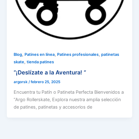
,
,
,
Blog
Patines en línea
Patines profesionales
patinetas
,
skate
tienda patines
“¡Deslízate a la Aventura! “
argorsk
/
febrero 25, 2025
Encuentra tu Patín o Patineta Perfecta Bienvenidos a
“Argo Rollerskate, Explora nuestra amplia selección
de patines, patinetas y accesorios de